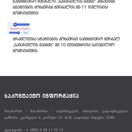
სამეცნიერო ჟურნალი „სამართლის მაცნე“ აცხადებს
სტატიების კონკურსს ჟურნალის მე-11 (ივლისის)
ნომრისთვის!
გრძელდება სტატიების კონკურსი სამეცნიერო ჟურნალ
„სამართლის მაცნეს“ მე-10 (დეკემბრის) საიუბილეო
ნომრისთვის
ᲡᲐᲙᲝᲜᲢᲐᲥᲢᲝ ᲘᲜᲤᲝᲠᲛᲐᲪᲘᲐ
მისამართი : მისამართი : საქართველო, თბილისი, ვაჟა-ფშაველას
გამზირი, კვარტალი 4, კორპუსი 15, #16. საფოსტო ინდექსი: 0186
ტელეფონი : + (995) 5 99 17 75 73