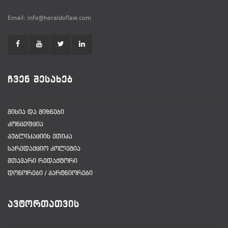
Email: info@heraldoflaw.com
ᲩᲕᲔᲜ ᲨᲔᲡᲐᲮᲔᲑ
ᲛᲘᲡᲘᲐ ᲓᲐ ᲛᲘᲖᲜᲔᲑᲘ
ᲙᲝᲜᲪᲔᲤᲪᲘᲐ
ᲞᲣᲑᲚᲘᲙᲐᲪᲘᲘᲡ ᲔᲗᲘᲙᲐ
ᲡᲐᲠᲔᲓᲐᲥᲪᲘᲝ ᲙᲝᲚᲔᲒᲘᲐ
ᲛᲗᲐᲕᲐᲠᲘ ᲠᲔᲓᲐᲥᲢᲝᲠᲘ
ᲓᲝᲜᲝᲠᲔᲑᲘ / ᲞᲐᲠᲢᲜᲘᲝᲠᲔᲑᲘ
ᲐᲕᲢᲝᲠᲗᲐᲗᲕᲘᲡ