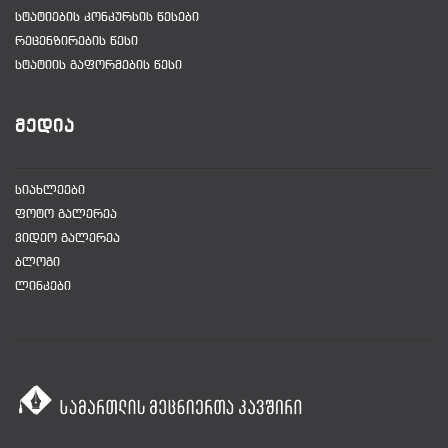
ᲡᲢᲐᲢᲘᲔᲑᲘᲡ ᲙᲝᲜᲙᲣᲠᲡᲘᲡ ᲬᲔᲡᲔᲑᲘ
ᲠᲔᲪᲔᲜᲖᲘᲠᲔᲑᲘᲡ ᲬᲔᲡᲘ
ᲡᲢᲐᲢᲘᲘᲡ ᲒᲐᲤᲝᲠᲛᲔᲑᲘᲡ ᲬᲔᲡᲘ
ᲛᲔᲓᲘᲐ
ᲡᲘᲐᲮᲚᲔᲔᲑᲘ
ᲤᲝᲢᲝ ᲒᲐᲚᲔᲠᲔᲐ
ᲕᲘᲓᲔᲝ ᲒᲐᲚᲔᲠᲔᲐ
ᲑᲚᲝᲒᲘ
ᲚᲘᲜᲙᲔᲑᲘ