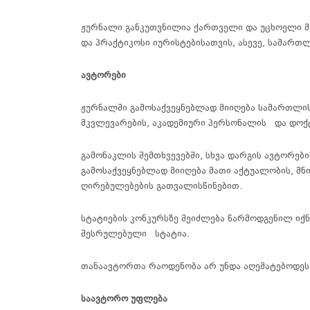
ჟურნალი
განკუთვნილია
ქართველი
და
უცხოელი
მ
და
პრაქტიკოსი
იურისტებისათვის
,
ასევე
,
სამართლ
ავტორები
ჟურნალში
გამოსაქვეყნებლად
მიიღება
სამართლი
მკვლევარების, აკადემიური პერსონალის
და
დოქ
გამონაკლის
შემთხვევებში
,
სხვა
დარგის
ავტორები
გამოსაქვეყნებლად
მიიღება
მათი
აქტუალობის
,
მნ
ღირებულებების
გათვალისწინებით
.
სტატიების კონკურსზე შეიძლება წარმოდგენილ იქ
შესრულებული სტატია.
თანაავტორთა რაოდენობა არ უნდა აღემატებოდეს
საავტორო
უფლება