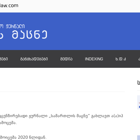
law.com
ᲛᲔᲑᲘ
ᲒᲐᲜᲪᲮᲐᲓᲔᲑᲔᲑᲘ
ᲛᲔᲓᲘᲐ
INDEXING
Ხ.Დ.Კ
ეცენზირებადი
ჟურნალი
„
სამართლის
მაცნე
“
გახლავთ
ა
(
ა
)
იპ
ამოცემა
.
ამოიცემა 2020 წლიდან.