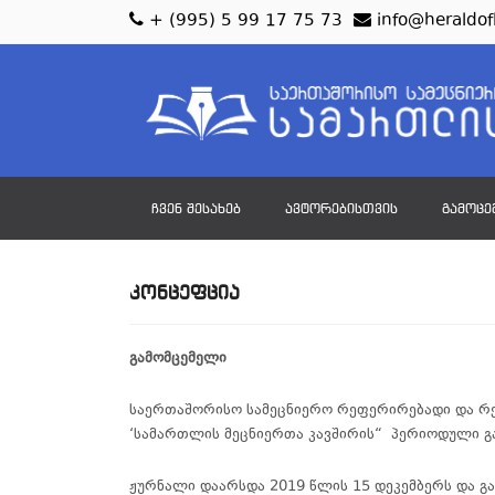
+ (995) 5 99 17 75 73
info@heraldof
ᲩᲕᲔᲜ ᲨᲔᲡᲐᲮᲔᲑ
ᲐᲕᲢᲝᲠᲔᲑᲘᲡᲗᲕᲘᲡ
ᲒᲐᲛᲝᲪᲔ
ᲙᲝᲜᲪᲔᲤᲪᲘᲐ
გამომცემელი
საერთაშორისო
სამეცნიერო
რეფერირებადი და რ
‘
სამართლის
მეცნიერთა
კავშირის
“
პერიოდული
გ
ჟურნალი
დაარსდა
2019
წლის
15
დეკემბერს და გ