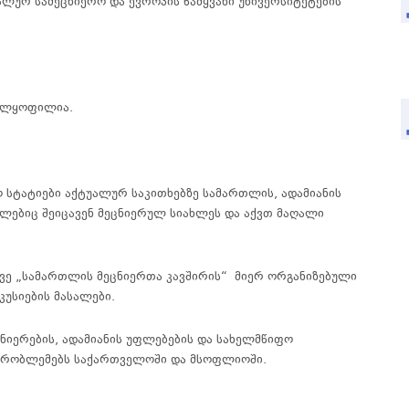
ურ სამეცნიერო და ევროპის წამყვანი უნივერსიტეტების
ელყოფილია
.
ო
სტატიები
აქტუალურ
საკითხებზე
სამართლის
,
ადამიანის
ლებიც
შეიცავენ
მეცნიერულ
სიახლეს
და
აქვთ
მაღალი
ევე
„
სამართლის
მეცნიერთა
კავშირის
“
მიერ
ორგანიზებული
კუსიების
მასალები
.
ცნიერების
,
ადამიანის
უფლებების
და
სახელმწიფო
პრობლემებს
საქართველოში
და
მსოფლიოში
.