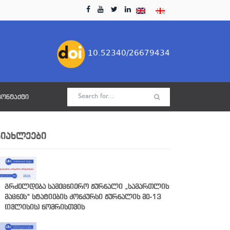
10.52340/26679434
ᲙᲝᲜᲢᲐᲥᲢᲘ
ᲡᲘᲐᲮᲚᲔᲔᲑᲘ
გრძელდება სამეცნიერო ჟურნალი „სამართლის
მაცნეს“ სტატიების კონკურსი ჟურნალის მე-13
(ივლისის) ნომრისთვის