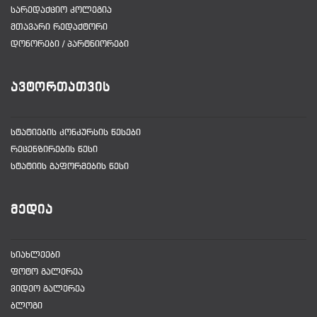
ᲡᲐᲠᲔᲓᲐᲥᲪᲘᲝ ᲙᲝᲚᲔᲒᲘᲐ
ᲛᲗᲐᲕᲐᲠᲘ ᲠᲔᲓᲐᲥᲢᲝᲠᲘ
ᲓᲝᲜᲝᲠᲔᲑᲘ / ᲞᲐᲠᲢᲜᲘᲝᲠᲔᲑᲘ
ᲐᲕᲢᲝᲠᲗᲐᲗᲕᲘᲡ
ᲡᲢᲐᲢᲘᲔᲑᲘᲡ ᲙᲝᲜᲙᲣᲠᲡᲘᲡ ᲬᲔᲡᲔᲑᲘ
ᲠᲔᲪᲔᲜᲖᲘᲠᲔᲑᲘᲡ ᲬᲔᲡᲘ
ᲡᲢᲐᲢᲘᲘᲡ ᲒᲐᲤᲝᲠᲛᲔᲑᲘᲡ ᲬᲔᲡᲘ
ᲛᲔᲓᲘᲐ
ᲡᲘᲐᲮᲚᲔᲔᲑᲘ
ᲤᲝᲢᲝ ᲒᲐᲚᲔᲠᲔᲐ
ᲕᲘᲓᲔᲝ ᲒᲐᲚᲔᲠᲔᲐ
ᲑᲚᲝᲒᲘ