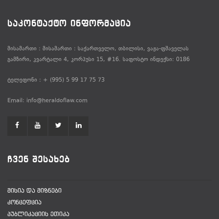
ᲡᲐᲙᲝᲜᲢᲐᲥᲢᲝ ᲘᲜᲤᲝᲠᲛᲐᲪᲘᲐ
მისამართი : მისამართი : საქართველო, თბილისი, ვაჟა-ფშაველას
გამზირი, კვარტალი 4, კორპუსი 15, #16. საფოსტო ინდექსი: 0186
ტელეფონი : + (995) 5 99 17 75 73
Email: info@heraldoflaw.com
ᲩᲕᲔᲜ ᲨᲔᲡᲐᲮᲔᲑ
ᲛᲘᲡᲘᲐ ᲓᲐ ᲛᲘᲖᲜᲔᲑᲘ
ᲙᲝᲜᲪᲔᲤᲪᲘᲐ
ᲞᲣᲑᲚᲘᲙᲐᲪᲘᲘᲡ ᲔᲗᲘᲙᲐ