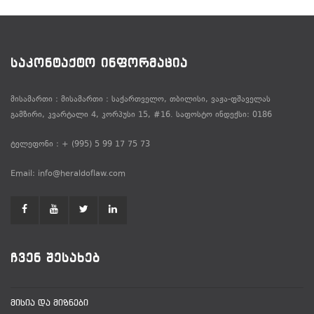
ᲡᲐᲙᲝᲜᲢᲐᲥᲢᲝ ᲘᲜᲤᲝᲠᲛᲐᲪᲘᲐ
მისამართი : მისამართი : საქართველო, თბილისი, ვაჟა-ფშაველას
გამზირი, კვარტალი 4, კორპუსი 15, #16. საფოსტო ინდექსი: 0186
ტელეფონი : + (995) 5 99 17 75 73
Email: info@heraldoflaw.com
ᲩᲕᲔᲜ ᲨᲔᲡᲐᲮᲔᲑ
ᲛᲘᲡᲘᲐ ᲓᲐ ᲛᲘᲖᲜᲔᲑᲘ