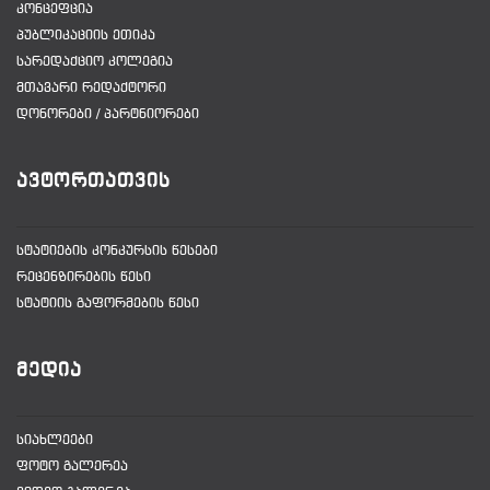
ᲙᲝᲜᲪᲔᲤᲪᲘᲐ
ᲞᲣᲑᲚᲘᲙᲐᲪᲘᲘᲡ ᲔᲗᲘᲙᲐ
ᲡᲐᲠᲔᲓᲐᲥᲪᲘᲝ ᲙᲝᲚᲔᲒᲘᲐ
ᲛᲗᲐᲕᲐᲠᲘ ᲠᲔᲓᲐᲥᲢᲝᲠᲘ
ᲓᲝᲜᲝᲠᲔᲑᲘ / ᲞᲐᲠᲢᲜᲘᲝᲠᲔᲑᲘ
ᲐᲕᲢᲝᲠᲗᲐᲗᲕᲘᲡ
ᲡᲢᲐᲢᲘᲔᲑᲘᲡ ᲙᲝᲜᲙᲣᲠᲡᲘᲡ ᲬᲔᲡᲔᲑᲘ
ᲠᲔᲪᲔᲜᲖᲘᲠᲔᲑᲘᲡ ᲬᲔᲡᲘ
ᲡᲢᲐᲢᲘᲘᲡ ᲒᲐᲤᲝᲠᲛᲔᲑᲘᲡ ᲬᲔᲡᲘ
ᲛᲔᲓᲘᲐ
ᲡᲘᲐᲮᲚᲔᲔᲑᲘ
ᲤᲝᲢᲝ ᲒᲐᲚᲔᲠᲔᲐ